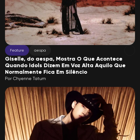
Feature
aespa
Giselle, do aespa, Mostra O Que Acontece
Quando Idols Dizem Em Voz Alta Aquilo Que
Normalmente Fica Em Silêncio
Por
Chyenne Tatum