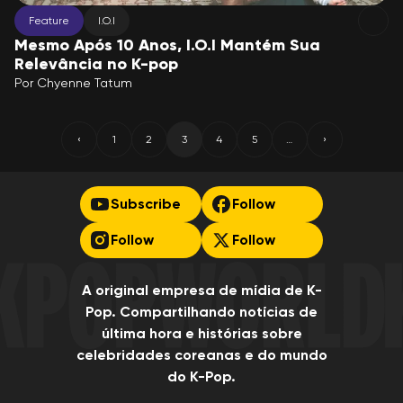
Feature
I.O.I
Mesmo Após 10 Anos, I.O.I Mantém Sua
Relevância no K-pop
Por
Chyenne Tatum
‹
1
2
3
4
5
…
›
Previous
(current)
More
Next
Subscribe
Follow
Follow
Follow
A original empresa de mídia de K-
Pop. Compartilhando notícias de
última hora e histórias sobre
celebridades coreanas e do mundo
do K-Pop.