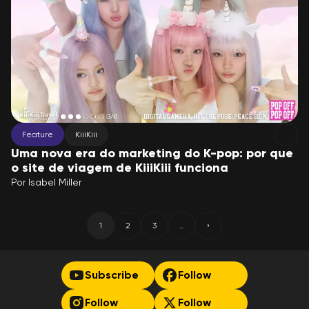
Feature
KiiiKiii
Uma nova era do marketing do K-pop: por que
o site de viagem de KiiiKiii funciona
Por
Isabel Miller
1
2
3
…
›
(current)
More
Next
Subscribe
Follow
Follow
Follow