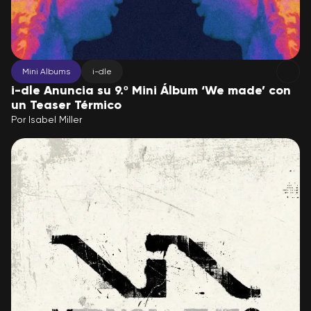
Mini Albums
i-dle
i-dle Anuncia su 9.º Mini Álbum ‘We made’ con
un Teaser Térmico
Por
Isabel Miller